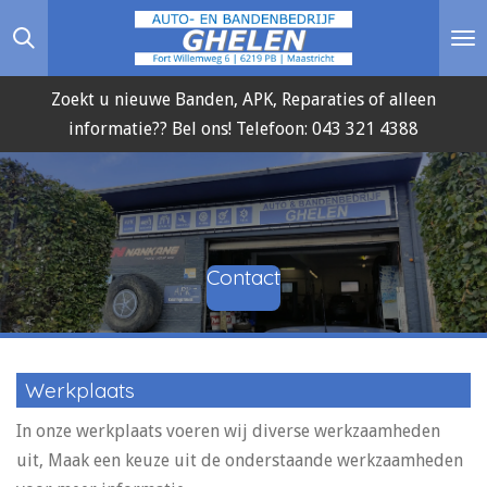
Ga
direct
naar
Zoekt u nieuwe Banden, APK, Reparaties of alleen
de
informatie?? Bel ons! Telefoon: 043 321 4388
hoofdinhoud
Contact
Werkplaats
In onze werkplaats voeren wij diverse werkzaamheden
uit, Maak een keuze uit de onderstaande werkzaamheden